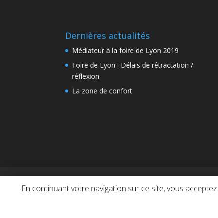
Dernières actualités
Médiateur à la foire de Lyon 2019
Foire de Lyon : Délais de rétractation /
réflexion
La zone de confort
MEDIATEUR RHONE-ALPES
GESTION DES C
En continuant votre navigation sur ce site, vous acceptez l
Lyon Médiation est une marque protégée