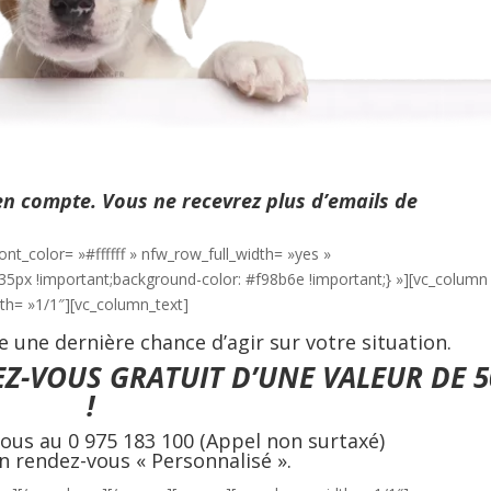
 en compte. Vous ne recevrez plus d’emails de
nt_color= »#ffffff » nfw_row_full_width= »yes »
5px !important;background-color: #f98b6e !important;} »][vc_column
th= »1/1″][vc_column_text]
e une dernière chance d’agir sur votre situation.
Z-VOUS GRATUIT D’UNE VALEUR DE 5
!
ous au 0 975 183 100 (Appel non surtaxé)
n rendez-vous « Personnalisé ».