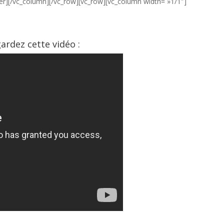
er][/vc_column][/vc_row][vc_row][vc_column width= »1/1″]
ardez cette vidéo :