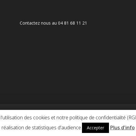
Contactez nous au 04 81 68 11 21
ONFLITS
Déontologie
TARIFS & HONORAIRES
INFORMAT
'utilisation des cookies et notre politique de confidentialité (R
réalisation de statistiques d'audience.
Plus d'info
Accepter