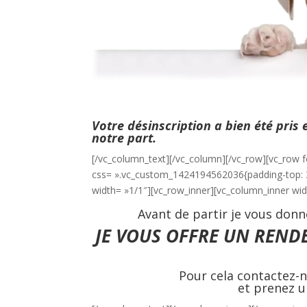
Votre désinscription a bien été pris
notre part.
[/vc_column_text][/vc_column][/vc_row][vc_row fo
css= ».vc_custom_1424194562036{padding-top: 3
width= »1/1″][vc_row_inner][vc_column_inner wid
Avant de partir je vous donn
JE VOUS OFFRE UN RENDE
Pour cela contactez-n
et prenez u