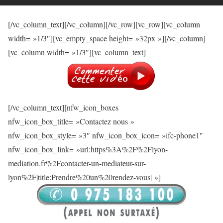
[/vc_column_text][/vc_column][/vc_row][vc_row][vc_column
width= »1/3″][vc_empty_space height= »32px »][/vc_column]
[vc_column width= »1/3″][vc_column_text]
[/vc_column_text][nfw_icon_boxes
nfw_icon_box_title= »Contactez nous »
nfw_icon_box_style= »3″ nfw_icon_box_icon= »ifc-phone1″
nfw_icon_box_link= »url:https%3A%2F%2Flyon-
mediation.fr%2Fcontacter-un-mediateur-sur-
lyon%2F|title:Prendre%20un%20rendez-vous| »]