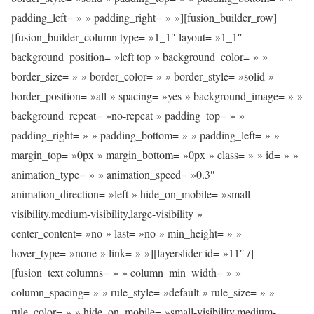
padding_left= » » padding_right= » »][fusion_builder_row]
[fusion_builder_column type= »1_1″ layout= »1_1″
background_position= »left top » background_color= » »
border_size= » » border_color= » » border_style= »solid »
border_position= »all » spacing= »yes » background_image= » »
background_repeat= »no-repeat » padding_top= » »
padding_right= » » padding_bottom= » » padding_left= » »
margin_top= »0px » margin_bottom= »0px » class= » » id= » »
animation_type= » » animation_speed= »0.3″
animation_direction= »left » hide_on_mobile= »small-
visibility,medium-visibility,large-visibility »
center_content= »no » last= »no » min_height= » »
hover_type= »none » link= » »][layerslider id= »11″ /]
[fusion_text columns= » » column_min_width= » »
column_spacing= » » rule_style= »default » rule_size= » »
rule_color= » » hide_on_mobile= »small-visibility,medium-