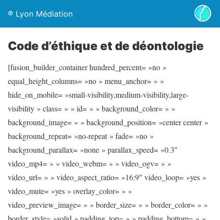
® Lyon Médiation
Code d’éthique et de déontologie
[fusion_builder_container hundred_percent= »no »
equal_height_columns= »no » menu_anchor= » »
hide_on_mobile= »small-visibility,medium-visibility,large-
visibility » class= » » id= » » background_color= » »
background_image= » » background_position= »center center »
background_repeat= »no-repeat » fade= »no »
background_parallax= »none » parallax_speed= »0.3″
video_mp4= » » video_webm= » » video_ogv= » »
video_url= » » video_aspect_ratio= »16:9″ video_loop= »yes »
video_mute= »yes » overlay_color= » »
video_preview_image= » » border_size= » » border_color= » »
border_style= »solid » padding_top= » » padding_bottom= » »